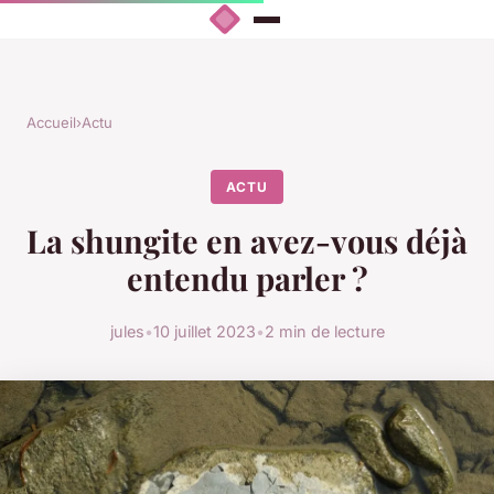
Accueil
›
Actu
ACTU
La shungite en avez-vous déjà
entendu parler ?
jules
•
10 juillet 2023
•
2 min de lecture