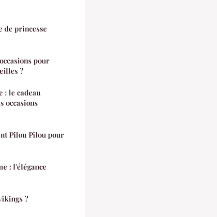
e de princesse
 occasions pour
illes ?
 : le cadeau
es occasions
nt Pilou Pilou pour
e : l'élégance
vikings ?