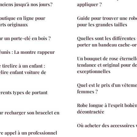
ciens jusqu'à nos jours ?
appliquer ?
outique en ligne pour
Guide pour trouver une rob
irts originaux
pour les grandes tailles
r un porte-clé en bois ?
Quelles sont les différentes
porter un bandeau cache-ore
réunis : La montre rappeur
Un bouquet de rose éternelle
tendance et original pour d
 tirelire à un enfant :
exceptionnelles
elire enfant voiture de
Quel est le prix d'un vêteme
femmes ?
érents types de portant
Robe longue à l'esprit bohèm
décontractée
r recharger son bracelet en
Où acheter des accessoires 
re appel à un professionnel