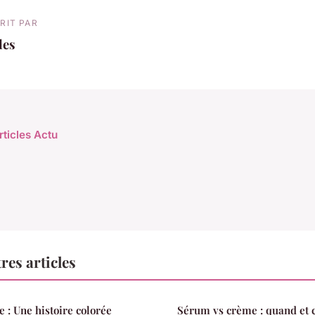
RIT PAR
les
rticles Actu
res articles
e : Une histoire colorée
Sérum vs crème : quand et