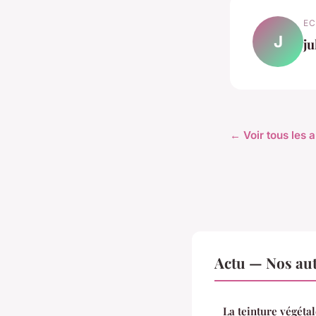
EC
J
ju
← Voir tous les a
Actu — Nos aut
La teinture végétal