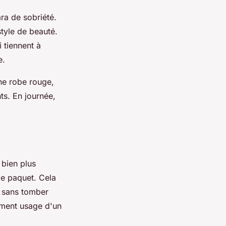
ra de sobriété.
style de beauté.
 tiennent à
e.
une robe rouge,
s. En journée,
 bien plus
 le paquet. Cela
r sans tomber
lement usage d'un