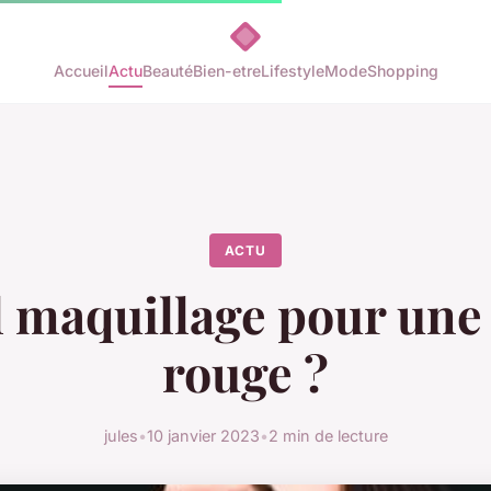
Accueil
Actu
Beauté
Bien-etre
Lifestyle
Mode
Shopping
ACTU
 maquillage pour une
rouge ?
jules
•
10 janvier 2023
•
2 min de lecture