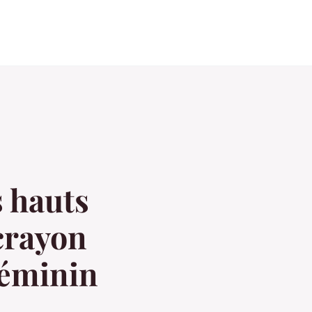
 hauts
crayon
féminin