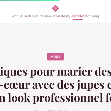
Accueil
Actu
Beauté
Bien-etre
Lifestyle
Mode
Shopping
MODE
iques pour marier des
-cœur avec des jupes 
n look professionnel 