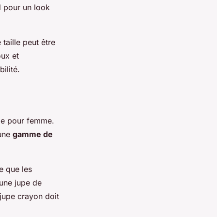
l pour un look
taille peut être
oux et
ilité.
lle pour femme.
 une
gamme de
e que les
 une jupe de
 jupe crayon doit