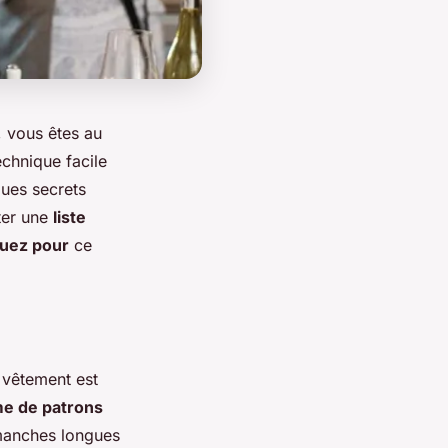
, vous êtes au
chnique facile
lques secrets
ter une
liste
uez pour
ce
 vêtement est
e de patrons
 manches longues