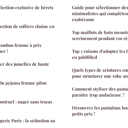
lection exclusive de bérets
Guide pour sélectionner des
minimalistes qui complèten
exubérante
ection de colliers chaîne en
Top maillots de bain menst
sereinement pendant vos rè
 boohoo femme à prix
er !
Top 5 raisons d'adopter les
en goldfilled
er des jumelles de haute
Quels types de ceintures co
pour structurer une robe a
é du pyjama femme pilou
Comment styliser des panta
paraître trop audacieuse ?
nstruel : nager sans tracas
Découvrez les pantalons b
petits prix !
erie Paris : la séduction au