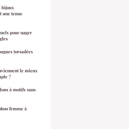
 bijoux
t une tenue
ruels pour nager
gles
 bagues torsadées
nviennent le mieux
mple ?
lons à motifs sans
oohoo femme à