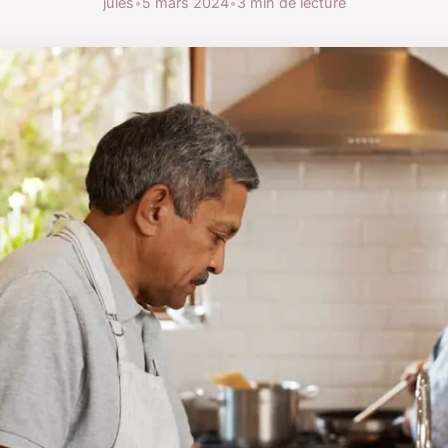
jules
•
5 mars 2024
•
3 min de lecture