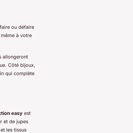
faire ou défaire
t même à votre
s allongeront
ue. Côté bijoux,
ain qui complète
ction easy
est
r et de jupes
et les tissus