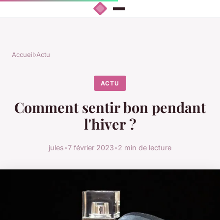
Accueil
›
Actu
ACTU
Comment sentir bon pendant
l'hiver ?
jules
•
7 février 2023
•
2 min de lecture